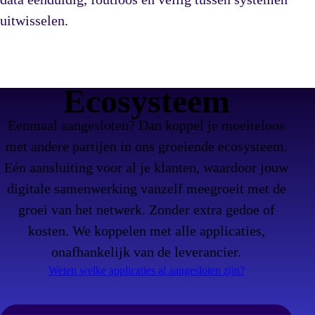
uitwisselen.
Ecosysteem
Eenmaal aangesloten? Dan koppel je moeiteloos
met andere partijen in ons groeiende ecosysteem.
Eén aansluiting voor al je klanten, waardoor jouw
digitale samenwerking vanzelf meegroeit met de
groei van het netwerk. Zonder extra gedoe of
kosten. We koppelen met alle applicaties,
onafhankelijk van de leverancier.
Weten welke applicaties al aangesloten zijn?