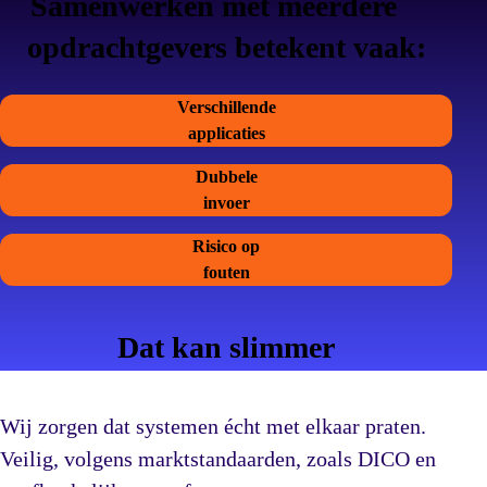
Samenwerken met meerdere
opdrachtgevers betekent vaak:
Verschillende
applicaties
Dubbele
invoer
Risico op
fouten
Dat kan slimmer
Wij zorgen dat systemen écht met elkaar praten.
Veilig, volgens marktstandaarden, zoals DICO en