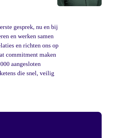
rste gesprek, nu en bij
leren en werken samen
aties en richten ons op
n dat commitment maken
2000 aangesloten
etens die snel, veilig