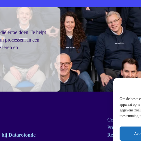
ie ertoe doen. Je helpt
hun processen. In een
 leren en
Om de beste er
apparaat op te
gegevens zoals
toestemming in
Cookie Policy
Privacyverklarin
Acc
bij Datarotonde
Responsible Dis