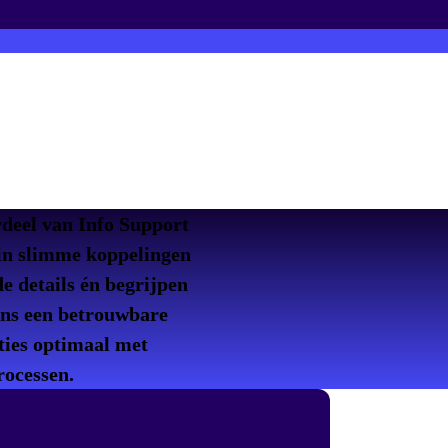
ken
rdeel van Info Support
 in slimme koppelingen
e details én begrijpen
ons een betrouwbare
aties optimaal met
rocessen.