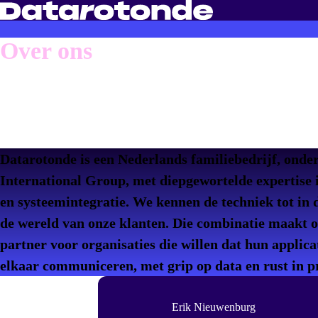
Over ons
Wij maken samenwer
makkelijk
Datarotonde is een Nederlands familiebedrijf, onde
International Group, met diepgewortelde expertise
en systeemintegratie. We kennen de techniek tot in d
de wereld van onze klanten. Die combinatie maakt 
partner voor organisaties die willen dat hun applic
elkaar communiceren, met grip op data en rust in p
Erik Nieuwenburg