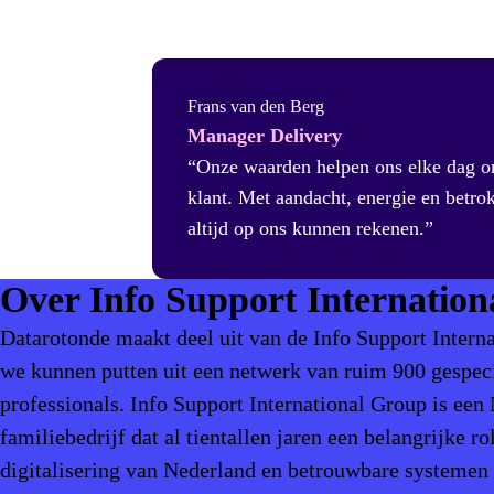
Frans van den Berg
Manager Delivery
“Onze waarden helpen ons elke dag om
klant. Met aandacht, energie en betro
altijd op ons kunnen rekenen.”
Over Info Support Internatio
Datarotonde maakt deel uit van de Info Support Intern
we kunnen putten uit een netwerk van ruim 900 gespeci
professionals. Info Support International Group is een
familiebedrijf dat al tientallen jaren een belangrijke rol
digitalisering van Nederland en betrouwbare systeme