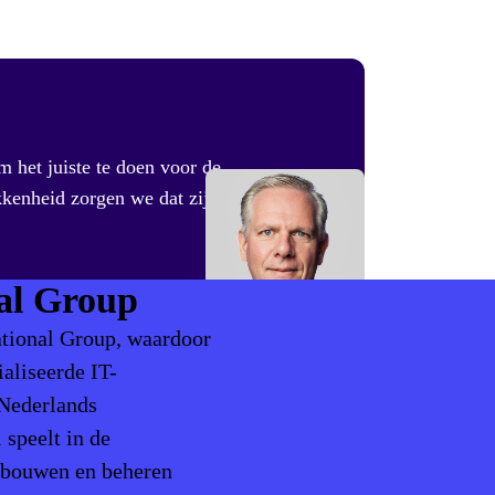
 het juiste te doen voor de
kkenheid zorgen we dat zij
nal Group
ational Group, waardoor
aliseerde IT-
 Nederlands
 speelt in de
n bouwen en beheren