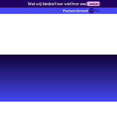
Wat wij bieden
Voor wie
Over ons
Contact
NL
Partners
Actueel