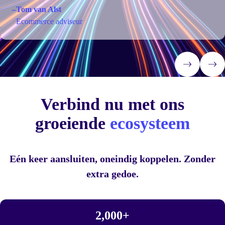
–
Tom van Alst
Ecommerce adviseur
Verbind nu met ons
groeiende
ecosysteem
Eén keer aansluiten, oneindig koppelen. Zonder
extra gedoe.
2,000
+