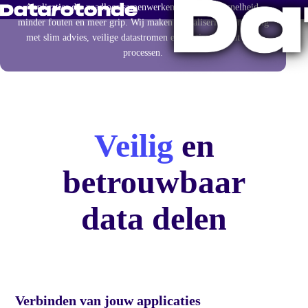
Applicaties die naadloos samenwerken zorgen voor snelheid,
minder fouten en meer grip. Wij maken digitalisering eenvoudig
met slim advies, veilige datastromen en continu inzicht in je
processen.
Veilig
en
betrouwbaar
data delen
Verbinden van jouw applicaties