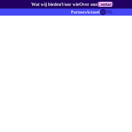
Wat wij bieden
Voor wie
Over ons
Contact
NL
Partners
Actueel