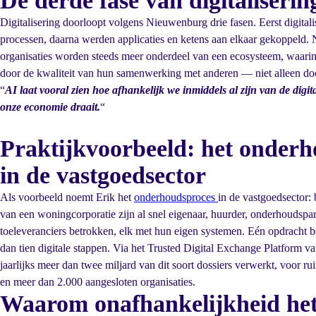
De derde fase van digitaliserin
Digitalisering doorloopt volgens Nieuwenburg drie fasen. Eerst digital
processen, daarna werden applicaties en ketens aan elkaar gekoppeld. 
organisaties worden steeds meer onderdeel van een ecosysteem, waari
door de kwaliteit van hun samenwerking met anderen — niet alleen do
“
AI laat vooral zien hoe afhankelijk we inmiddels al zijn van de digi
onze economie draait.
“
Praktijkvoorbeeld: het onder
in de vastgoedsector
Als voorbeeld noemt Erik het
onderhoudsproces
in de vastgoedsector:
van een woningcorporatie zijn al snel eigenaar, huurder, onderhoudspar
toeleveranciers betrokken, elk met hun eigen systemen. Eén opdracht b
dan tien digitale stappen. Via het Trusted Digital Exchange Platform 
jaarlijks meer dan twee miljard van dit soort dossiers verwerkt, voor 
en meer dan 2.000 aangesloten organisaties.
Waarom onafhankelijkheid het