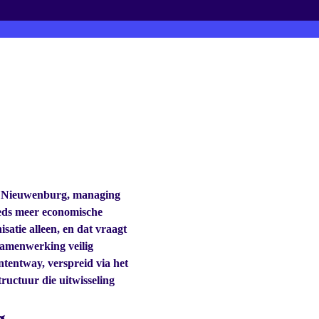
ur wordt
he
rik Nieuwenburg, managing
eeds meer economische
satie alleen, en dat vraagt
samenwerking veilig
ntentway, verspreid via het
ructuur die uitwisseling