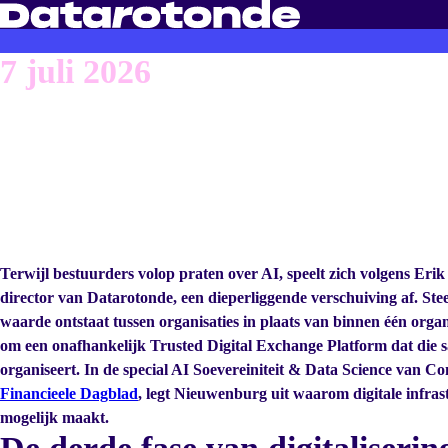
7 juli 2026
Digitale infrastructu
het nieuwe strategisc
fundament
Terwijl bestuurders volop praten over AI, speelt zich volgens E
director van Datarotonde, een dieperliggende verschuiving af. St
waarde ontstaat tussen organisaties in plaats van binnen één organi
om een onafhankelijk Trusted Digital Exchange Platform dat die 
organiseert. In de special AI Soevereiniteit & Data Science van Co
Financieele Dagblad
, legt Nieuwenburg uit waarom digitale infrast
mogelijk maakt.