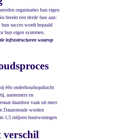
g
iseerden organisaties hun eigen
Nu breekt een derde fase aan:
n hun succes wordt bepaald
or hun eigen systemen.
tale infrastructuren waarop
houdsproces
 bij één onderhoudsopdracht
tij, aannemers en
estaat daardoor vaak uit meer
van Datarotonde worden
ruim 1,5 miljoen huurwoningen
 verschil