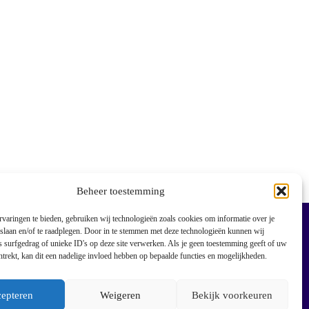
Beheer toestemming
varingen te bieden, gebruiken wij technologieën zoals cookies om informatie over je
 slaan en/of te raadplegen. Door in te stemmen met deze technologieën kunnen wij
 surfgedrag of unieke ID's op deze site verwerken. Als je geen toestemming geeft of uw
trekt, kan dit een nadelige invloed hebben op bepaalde functies en mogelijkheden.
g
epteren
Weigeren
Bekijk voorkeuren
closure