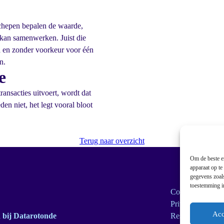
schepen bepalen de waarde,
 kan samenwerken. Juist die
a en zonder voorkeur voor één
n.
e
ransacties uitvoert, wordt dat
en niet, het legt vooral bloot
Terug naar overzicht
Om de beste er
apparaat op te
gegevens zoals
toestemming in
Cookie Policy
Privacyverklarin
Acc
bij Datarotonde
Responsible Dis