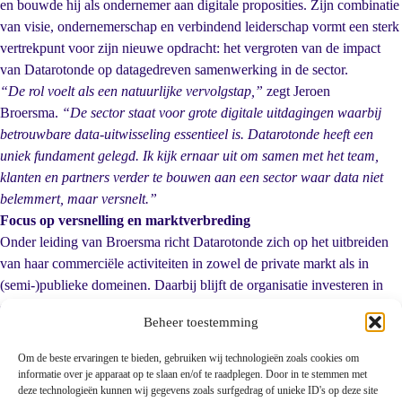
en bouwde hij als ondernemer aan digitale proposities. Zijn combinatie
van visie, ondernemerschap en verbindend leiderschap vormt een sterk
vertrekpunt voor zijn nieuwe opdracht: het vergroten van de impact
van Datarotonde op datagedreven samenwerking in de sector.
“De rol voelt als een natuurlijke vervolgstap,”
zegt Jeroen
Broersma.
“De sector staat voor grote digitale uitdagingen waarbij
betrouwbare data-uitwisseling essentieel is. Datarotonde heeft een
uniek fundament gelegd. Ik kijk ernaar uit om samen met het team,
klanten en partners verder te bouwen aan een sector waar data niet
belemmert, maar versnelt.”
Focus op versnelling en marktverbreding
Onder leiding van Broersma richt Datarotonde zich op het uitbreiden
van haar commerciële activiteiten in zowel de private markt als in
(semi-)publieke domeinen. Daarbij blijft de organisatie investeren in
oplossingen die samenwerken makkelijker maken en data toegankelijk,
Beheer toestemming
betrouwbaar en toekomstvast houden.
Terug naar overzicht
Om de beste ervaringen te bieden, gebruiken wij technologieën zoals cookies om
informatie over je apparaat op te slaan en/of te raadplegen. Door in te stemmen met
Kruisboog 42
deze technologieën kunnen wij gegevens zoals surfgedrag of unieke ID's op deze site