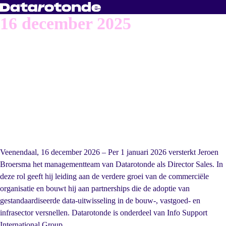
16 december 2025
Jeroen Broersma
benoemd tot
Director Sales bij
Datarotonde
Veenendaal, 16 december 2026 – Per 1 januari 2026 versterkt Jeroen
Broersma het managementteam van Datarotonde als Director Sales. In
deze rol geeft hij leiding aan de verdere groei van de commerciële
organisatie en bouwt hij aan partnerships die de adoptie van
gestandaardiseerde data-uitwisseling in de bouw-, vastgoed- en
infrasector versnellen. Datarotonde is onderdeel van Info Support
International Group.